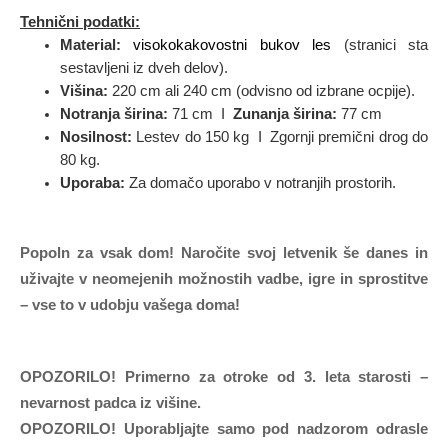
Tehnični podatki:
Material:
visokokakovostni bukov les
(stranici sta
sestavljeni iz dveh delov).
Višina:
220 cm ali 240 cm (odvisno od izbrane ocpije).
Notranja širina:
71 cm I
Zunanja širina:
77 cm
Nosilnost:
Lestev do 150 kg I Zgornji premični drog do
80 kg.
Uporaba:
Za domačo uporabo v notranjih prostorih.
Popoln za vsak dom!
Naročite svoj letvenik še danes in
uživajte v neomejenih možnostih vadbe, igre in sprostitve
– vse to v udobju vašega doma!
OPOZORILO! Primerno za otroke od 3. leta starosti –
nevarnost padca iz višine.
OPOZORILO! Uporabljajte samo pod nadzorom odrasle