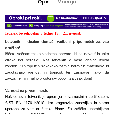
Opis
Mnenja
Izdelek bo odposlan v tednu 17
. - 21
.
avgust
.
Letvenik – Idealen domači vadbeni pripomoček za vso
družino!
Iščete večnamensko vadbeno opremo, ki bo navdušila tako
otroke kot odrasle? Naš
letvenik
je vaša idealna izbira!
Izdelan v Evropi iz visokokakovostnih naravnih materialov, ki
zagotavljajo varnost in trajnost, ter zasnovan tako, da
zavzame minimalno prostora – popoln za vsak dom!
Varnost na prvem mestu!
Naš osnovni letvenik je opremljen z varnostnim certifikatom:
SIST EN 1176-1:2018, kar zagotavlja zanesljivo in varno
uporabo za vse družinske člane. Z
a zaščito uporabljamo