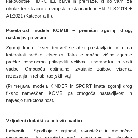
kakovostne HIDROHEL barve in premaze, ki so varni za
otroke ter skladni z evropskim standardom EN 71-3:2019 +
A1:2021 (Kategorija III).
Posebnost modela KOMBI – premični zgornji drog,
nastavljiv po višini
Zgornji drog ni fiksen, temveč se lahko prestavlja in pritrdi na
katerokoli prečko letvenika. Tako je možno višino zgornje
prečke popolnoma prilagoditi velikosti uporabnika in vrsti
vadbe. Omogoča optimalno izvajanje zgibov, visenja,
raztezanja in rehabilitacijskih vaj.
(Primerjava: modela KINDER in SPORT imata zgornji drog
fiksno nameščen, KOMBI pa omogoča nastavljivost in
največjo funkcionalnost.)
Vključeni dodatki za celovito vadbo
:
Letvenik
– Spodbujajte agilnost, ravnotežje in motorične