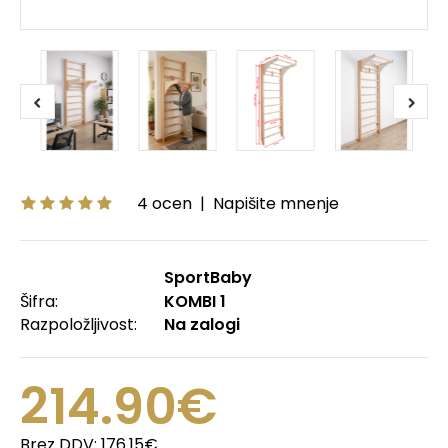
4 ocen
|
Napišite mnenje
SportBaby
Šifra:
KOMBI 1
Razpoložljivost:
Na zalogi
214.90€
Brez DDV:
176.15€