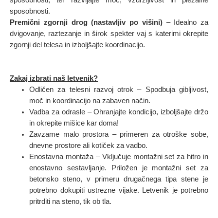
sposobnosti, ter razvijajte moč, vzdržljivost in plezalne
sposobnosti.
Premični zgornji drog (nastavljiv po višini)
– Idealno za
dvigovanje, raztezanje in širok spekter vaj s katerimi okrepite
zgornji del telesa in izboljšajte koordinacijo.
Zakaj izbrati naš letvenik?
Odličen za telesni razvoj otrok – Spodbuja gibljivost,
moč in koordinacijo na zabaven način.
Vadba za odrasle – Ohranjajte kondicijo, izboljšajte držo
in okrepite mišice kar doma!
Zavzame malo prostora – primeren za otroške sobe,
dnevne prostore ali kotiček za vadbo.
Enostavna montaža – Vključuje montažni set za hitro in
enostavno sestavljanje
.
Priložen je montažni set za
betonsko steno, v primeru drugačnega tipa stene je
potrebno dokupiti ustrezne vijake. Letvenik je potrebno
pritrditi na steno, tik ob tla.