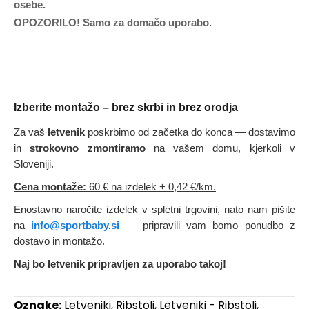
osebe.
OPOZORILO! Samo za domačo uporabo.
Izberite montažo – brez skrbi in brez orodja
Za vaš
letvenik
poskrbimo od začetka do konca — dostavimo
in
strokovno zmontiramo
na vašem domu, kjerkoli v
Sloveniji.
Cena montaže:
60 € na izdelek
+ 0,42 €/km.
Enostavno naročite izdelek v spletni trgovini, nato nam pišite
na
info@sportbaby.si
— pripravili vam bomo ponudbo z
dostavo in montažo.
Naj bo letvenik pripravljen za uporabo takoj!
Oznake:
Letveniki
,
Ribstoli
,
Letveniki - Ribstoli
,