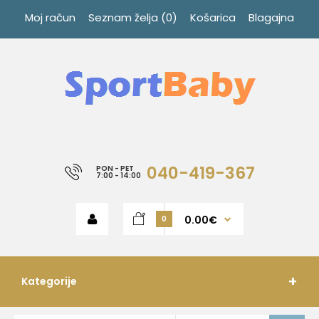
Moj račun
Seznam želja (0)
Košarica
Blagajna
040-419-367
PON - PET
7:00 - 14:00
0.00€
0
Kategorije