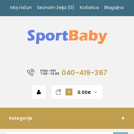
Moj račun
Seznam želja (0)
Košarica
Blagajna
040-419-367
PON - PET
7:00 - 14:00
0.00€
0
Kategorije