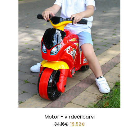
Motor - v rdeči barvi
34.16€
19.52€