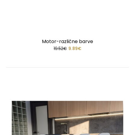
Motor-različne barve
19.52€
9.89€