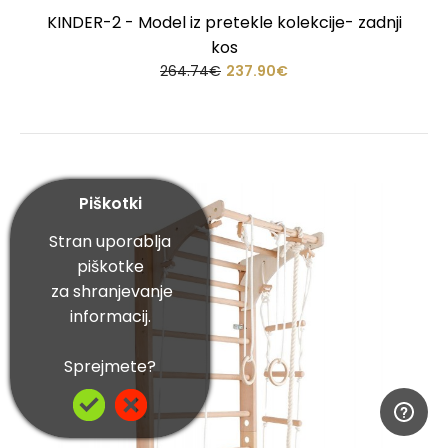
KINDER-2 - Model iz pretekle kolekcije- zadnji
kos
264.74€
237.90€
Piškotki
Stran uporablja
piškotke
za shranjevanje
informacij.
Sprejmete?