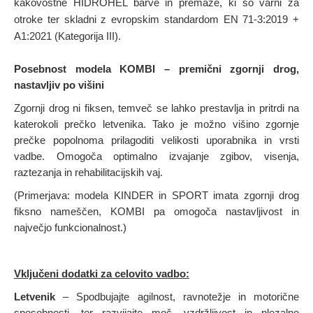
kakovostne HIDROHEL barve in premaze, ki so varni za
otroke ter skladni z evropskim standardom EN 71-3:2019 +
A1:2021 (Kategorija III).
Posebnost modela KOMBI – premični zgornji drog,
nastavljiv po višini
Zgornji drog ni fiksen, temveč se lahko prestavlja in pritrdi na
katerokoli prečko letvenika. Tako je možno višino zgornje
prečke popolnoma prilagoditi velikosti uporabnika in vrsti
vadbe. Omogoča optimalno izvajanje zgibov, visenja,
raztezanja in rehabilitacijskih vaj.
(Primerjava: modela KINDER in SPORT imata zgornji drog
fiksno nameščen, KOMBI pa omogoča nastavljivost in
največjo funkcionalnost.)
Vključeni dodatki za celovito vadbo
:
Letvenik
– Spodbujajte agilnost, ravnotežje in motorične