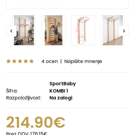
4 ocen
|
Napišite mnenje
SportBaby
Šifra:
KOMBI 1
Razpoložljivost:
Na zalogi
214.90€
Brez DDV:
176.15€