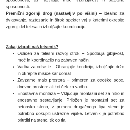
sposobnosti, ter razvijajte moč, vzdržljivost in plezalne
sposobnosti.
Premični zgornji drog (nastavljiv po višini)
– Idealno za
dvigovanje, raztezanje in širok spekter vaj s katerimi okrepite
zgornji del telesa in izboljšajte koordinacijo.
Zakaj izbrati naš letvenik?
Odličen za telesni razvoj otrok – Spodbuja gibljivost,
moč in koordinacijo na zabaven način.
Vadba za odrasle – Ohranjajte kondicijo, izboljšajte držo
in okrepite mišice kar doma!
Zavzame malo prostora – primeren za otroške sobe,
dnevne prostore ali kotiček za vadbo.
Enostavna montaža – Vključuje montažni set za hitro in
enostavno sestavljanje
.
Priložen je montažni set za
betonsko steno, v primeru drugačnega tipa stene je
potrebno dokupiti ustrezne vijake. Letvenik je potrebno
pritrditi na steno, tik ob tla.