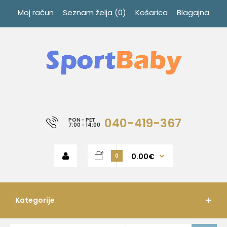
Moj račun
Seznam želja (0)
Košarica
Blagajna
040-419-367
PON - PET
7:00 - 14:00
0.00€
0
Kategorije