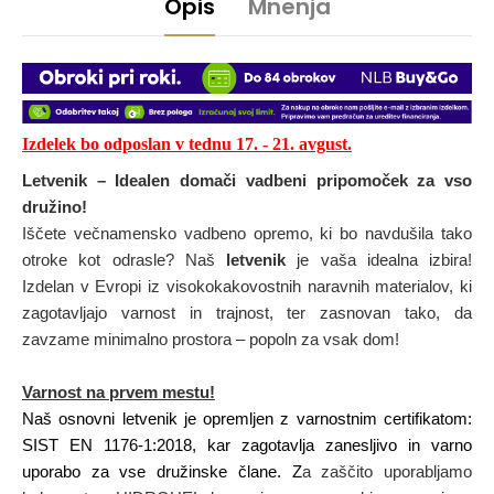
Opis
Mnenja
Izdelek bo odposlan v tednu 17
. - 21
.
avgust
.
Letvenik – Idealen domači vadbeni pripomoček za vso
družino!
Iščete večnamensko vadbeno opremo, ki bo navdušila tako
otroke kot odrasle? Naš
letvenik
je vaša idealna izbira!
Izdelan v Evropi iz visokokakovostnih naravnih materialov, ki
zagotavljajo varnost in trajnost, ter zasnovan tako, da
zavzame minimalno prostora – popoln za vsak dom!
Varnost na prvem mestu!
Naš osnovni letvenik je opremljen z varnostnim certifikatom:
SIST EN 1176-1:2018, kar zagotavlja zanesljivo in varno
uporabo za vse družinske člane. Z
a zaščito uporabljamo