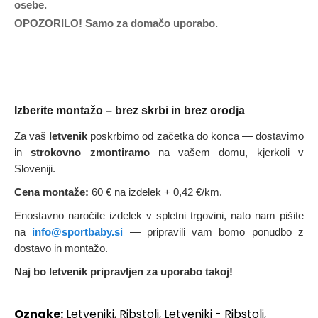
osebe.
OPOZORILO! Samo za domačo uporabo.
Izberite montažo – brez skrbi in brez orodja
Za vaš
letvenik
poskrbimo od začetka do konca — dostavimo
in
strokovno zmontiramo
na vašem domu, kjerkoli v
Sloveniji.
Cena montaže:
60 € na izdelek
+ 0,42 €/km.
Enostavno naročite izdelek v spletni trgovini, nato nam pišite
na
info@sportbaby.si
— pripravili vam bomo ponudbo z
dostavo in montažo.
Naj bo letvenik pripravljen za uporabo takoj!
Oznake:
Letveniki
,
Ribstoli
,
Letveniki - Ribstoli
,