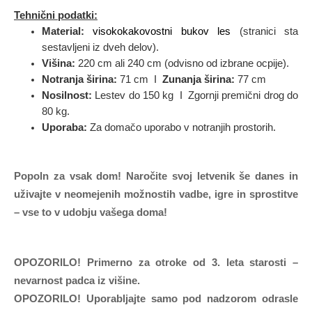
Tehnični podatki:
Material:
visokokakovostni bukov les
(stranici sta
sestavljeni iz dveh delov).
Višina:
220 cm ali 240 cm (odvisno od izbrane ocpije).
Notranja širina:
71 cm I
Zunanja širina:
77 cm
Nosilnost:
Lestev do 150 kg I Zgornji premični drog do
80 kg.
Uporaba:
Za domačo uporabo v notranjih prostorih.
Popoln za vsak dom!
Naročite svoj letvenik še danes in
uživajte v neomejenih možnostih vadbe, igre in sprostitve
– vse to v udobju vašega doma!
OPOZORILO! Primerno za otroke od 3. leta starosti –
nevarnost padca iz višine.
OPOZORILO! Uporabljajte samo pod nadzorom odrasle