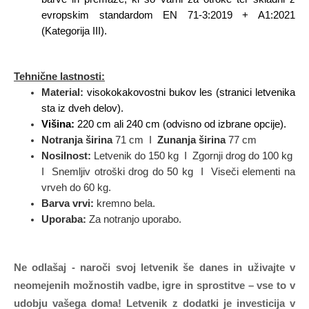
evropskim standardom EN 71-3:2019 + A1:2021
(Kategorija III).
Tehnične lastnosti:
Material
:
visokokakovostni bukov les (stranici letvenika
sta iz dveh delov).
Višina:
220 cm ali 240 cm (odvisno od izbrane opcije).
Notranja
širina
71 cm I
Zunanja širina
77 cm
Nosilnost:
Letvenik do 150 kg I Zgornji drog do 100 kg
I Snemljiv otroški drog do 50 kg I Viseči elementi na
vrveh do 60 kg.
Barva vrvi:
kremno bela.
Uporaba:
Za notranjo uporabo.
Ne odlašaj - naroči svoj letvenik še danes in uživajt
e v
neomejenih možnostih vadbe, igre in sprostitve – vse to v
udobju vašega doma! Letvenik z dodatki je investicija v