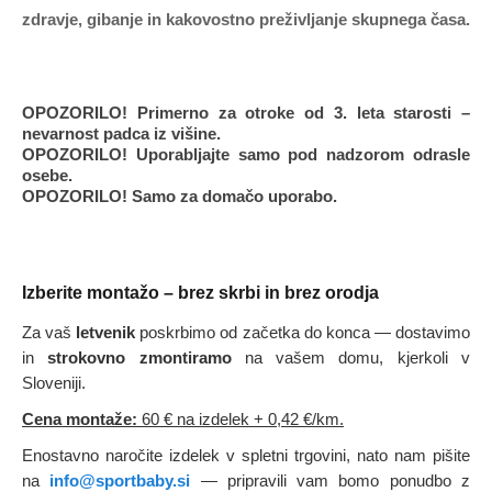
zdravje, gibanje in kakovostno preživljanje skupnega časa.
OPOZORILO! Primerno za otroke od 3. leta starosti –
nevarnost padca iz višine.
OPOZORILO! Uporabljajte samo pod nadzorom odrasle
osebe.
OPOZORILO! Samo za domačo uporabo.
Izberite montažo – brez skrbi in brez orodja
Za vaš
letvenik
poskrbimo od začetka do konca — dostavimo
in
strokovno zmontiramo
na vašem domu, kjerkoli v
Sloveniji.
Cena montaže:
60 € na izdelek
+ 0,42 €/km.
Enostavno naročite izdelek v spletni trgovini, nato nam pišite
na
info@sportbaby.si
— pripravili vam bomo ponudbo z