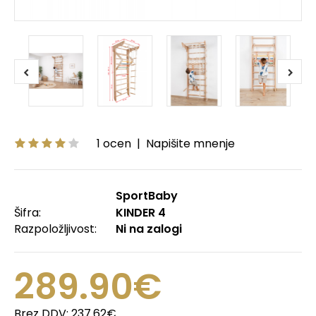
1 ocen
|
Napišite mnenje
SportBaby
Šifra:
KINDER 4
Razpoložljivost:
Ni na zalogi
289.90€
Brez DDV:
237.62€