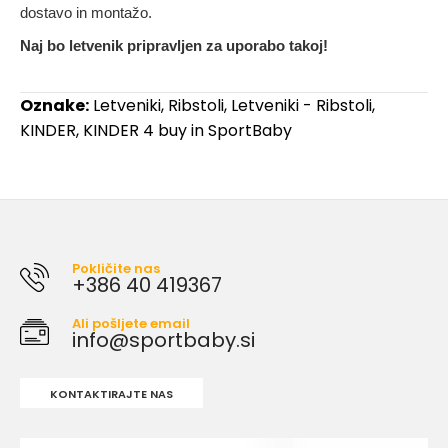
dostavo in montažo.
Naj bo letvenik pripravljen za uporabo takoj!
Oznake:
Letveniki
,
Ribstoli
,
Letveniki - Ribstoli
,
KINDER
,
KINDER 4 buy in SportBaby
Pokličite nas
+386 40 419367
Ali pošljete email
info@sportbaby.si
KONTAKTIRAJTE NAS