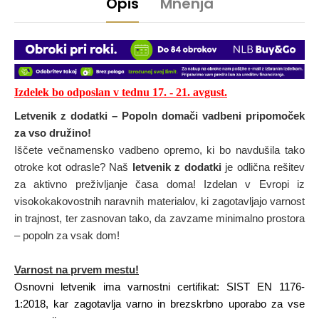
Opis
Mnenja
Izdelek bo odposlan v tednu 17
. - 21
.
avgust
.
Letvenik z dodatki – Popoln domači vadbeni pripomoček
za vso družino!
Iščete večnamensko vadbeno opremo, ki bo navdušila tako
otroke kot odrasle? Naš
letvenik z dodatki
je odlična rešitev
za aktivno preživljanje časa doma! Izdelan v Evropi iz
visokokakovostnih naravnih materialov, ki zagotavljajo varnost
in trajnost, ter zasnovan tako, da zavzame minimalno prostora
– popoln za vsak dom!
Varnost na prvem mestu!
Osnovni letvenik ima varnostni certifikat: SIST EN 1176-
1:2018, kar zagotavlja varno in brezskrbno uporabo za vse