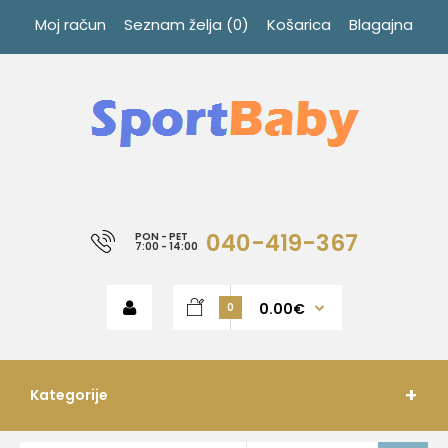
Moj račun
Seznam želja (0)
Košarica
Blagajna
040-419-367
PON - PET
7:00 - 14:00
0.00€
0
Kategorije