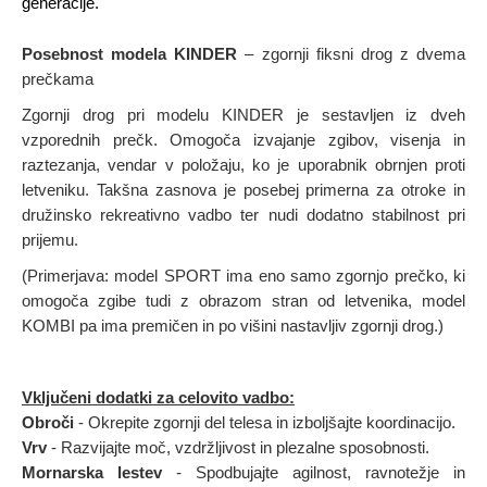
generacije.
Posebnost modela KINDER
– zgornji fiksni drog z dvema
prečkama
Zgornji drog pri modelu KINDER je sestavljen iz dveh
vzporednih prečk. Omogoča izvajanje zgibov, visenja in
raztezanja, vendar v položaju, ko je uporabnik obrnjen proti
letveniku. Takšna zasnova je posebej primerna za otroke in
družinsko rekreativno vadbo ter nudi dodatno stabilnost pri
prijemu.
(Primerjava: model SPORT ima eno samo zgornjo prečko, ki
omogoča zgibe tudi z obrazom stran od letvenika, model
KOMBI pa ima premičen in po višini nastavljiv zgornji drog.)
Vključeni dodatki za celovito vadbo
:
Obroči
-
Okrepite zgornji del telesa in izboljšajte koordinacijo.
Vrv
-
Razvijajte moč, vzdržljivost in plezalne sposobnosti.
Mornarska lestev
-
Spodbujajte agilnost, ravnotežje in