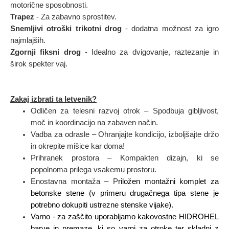
motorične sposobnosti.
Trapez
- Za zabavno sprostitev.
Snemljivi otroški trikotni drog
- dodatna možnost za igro
najmlajših.
Zgornji fiksni drog
-
Idealno za dvigovanje, raztezanje in
širok spekter vaj.
Zakaj izbrati ta letvenik?
Odličen za telesni razvoj otrok – Spodbuja gibljivost,
moč in koordinacijo na zabaven način.
Vadba za odrasle – Ohranjajte kondicijo, izboljšajte držo
in okrepite mišice kar doma!
Prihranek prostora – Kompakten dizajn, ki se
popolnoma prilega vsakemu prostoru.
Enostavna montaža – P
riložen montažni komplet za
betonske stene
(v primeru drugačnega tipa stene je
potrebno dokupiti ustrezne stenske vijake).
Varno - za zaščito uporabljamo kakovostne HIDROHEL
barve in premaze, ki so varni za otroke ter skladni z