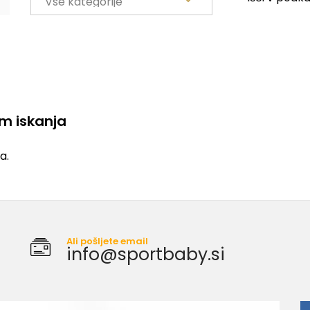
em iskanja
a.
Ali pošljete email
info@sportbaby.si