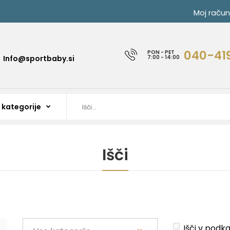
Moj račun
040-41
PON - PET
Info@sportbaby.si
7:00 - 14:00
Išči
Išči v podk