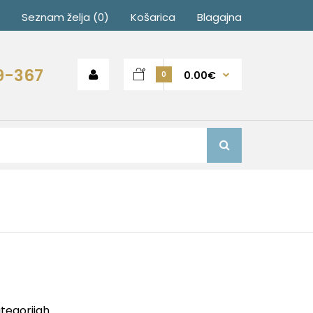
Seznam želja (0)
Košarica
Blagajna
9-367
0.00€
0
ategorijah