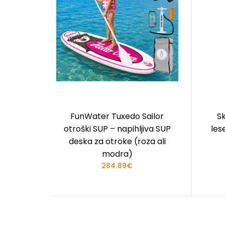
FunWater Tuxedo Sailor
S
otroški SUP – napihljiva SUP
les
deska za otroke (roza ali
modra)
284.89€