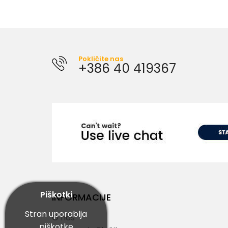
Pokličite nas
+386 40 419367
Piškotki
INFORMACIJE
Stran uporablja
O nas
piškotke