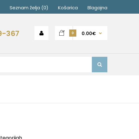
Seznam želja (0)
Košarica
Blagajna
9-367
0.00€
0
ategorijah