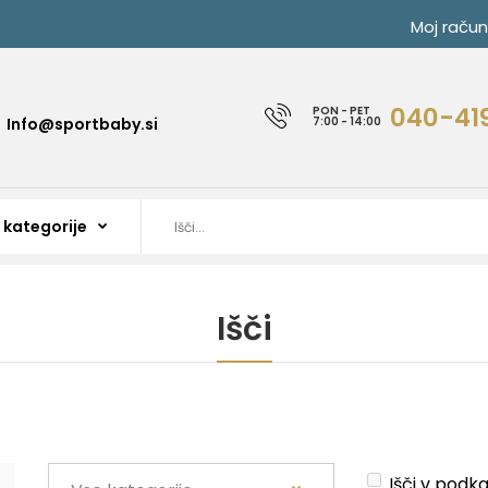
Moj račun
040-41
PON - PET
Info@sportbaby.si
7:00 - 14:00
Išči
Išči v podk