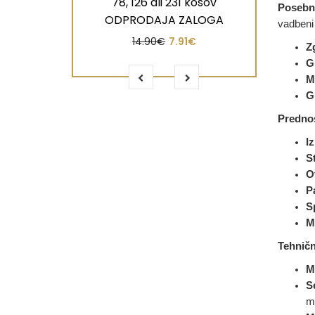
78, 126 ali 231 kosov
Posebno
ODPRODAJA ZALOGA
vadbeni 
14.90€
7.91€
Z
G
M
G
Prednos
I
S
O
P
S
M
Tehničn
M
S
m