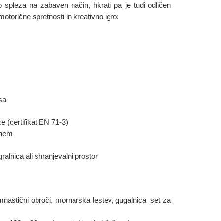
o spleza na zabaven način, hkrati pa je tudi odličen
otorične spretnosti in kreativno igro:
sa
e (certifikat EN 71-3)
enem
gralnica ali shranjevalni prostor
imnastični obroči, mornarska lestev, gugalnica, set za