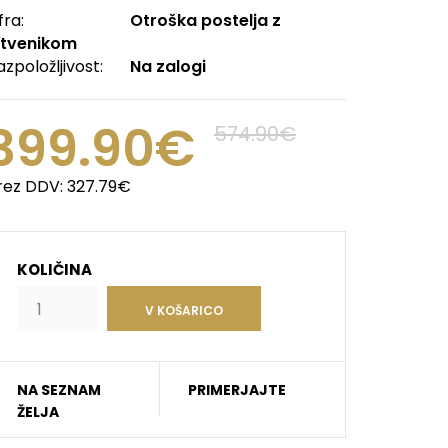
fra:
Otroška postelja z
etvenikom
azpoložljivost:
Na zalogi
399.90€
574.90€
rez DDV:
327.79€
KOLIČINA
NA SEZNAM
PRIMERJAJTE
ŽELJA