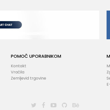
POMOČ UPORABNIKOM
M
Kontakt
M
Vračila
Z
Zemljevid trgovine
S
E