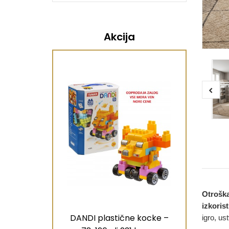
Akcija
Otroška
izkorist
DANDI plastične kocke –
igro, us