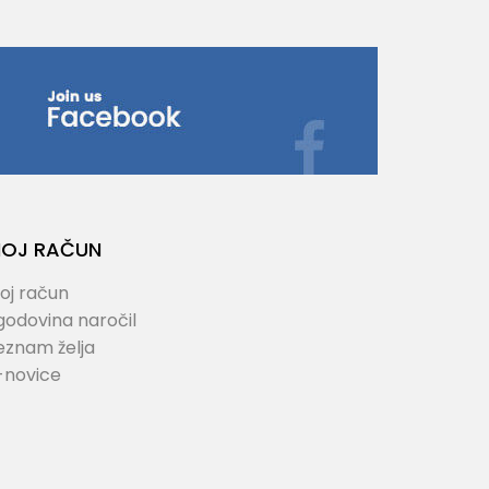
OJ RAČUN
oj račun
godovina naročil
eznam želja
-novice