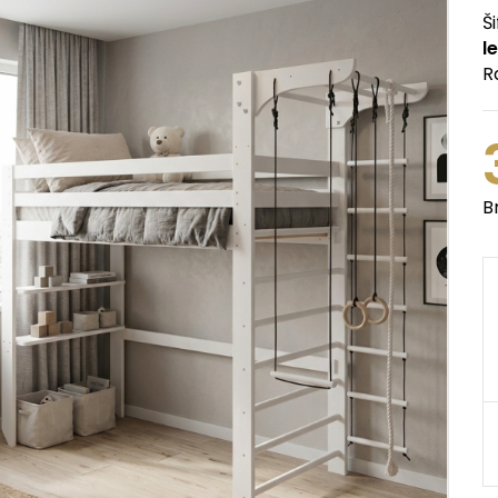
Ši
l
R
B