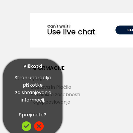
Piškotki
INFORMACIJE
Stran uporablja
O nas
piškotke
Dostava in Plačila
za shranjevanje
Pravilnik o zasebnosti
informacij.
Pogoji poslovanja
Sprejmete?