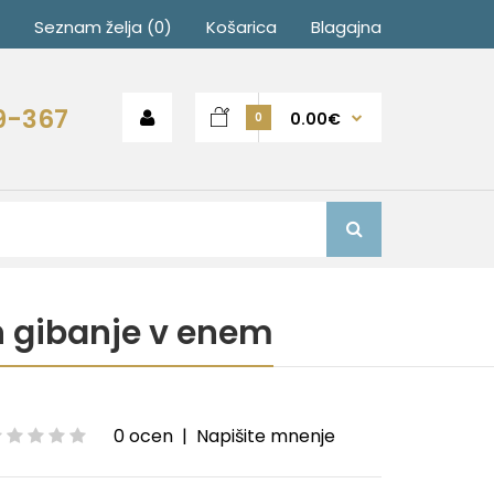
Seznam želja (0)
Košarica
Blagajna
9-367
0.00€
0
in gibanje v enem
0 ocen
|
Napišite mnenje