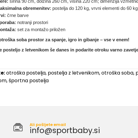
ere:
širina 90 cm, dolžina 260 cm, višina 220 cm; dimenzija vzmetni
aksimalna obremenitev:
postelja do 120 kg, vrvni elementi do 60 kg
vi:
črne barve
poraba:
notranji prostori
ontaža:
set za montažo priložen
otroška soba prostor za spanje, igro in gibanje – vse v enem!
e posteljo z letvenikom še danes in podarite otroku varno zavetj
e:
otroška postelja
,
postelja z letvenikom
,
otroška soba
,
p
kom
,
športna postelja
Ali pošljete email
info@sportbaby.si