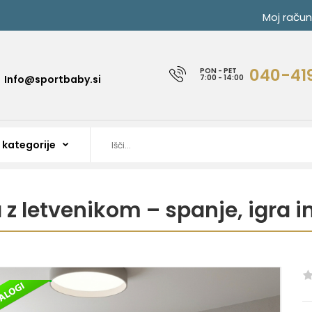
Moj račun
040-41
PON - PET
Info@sportbaby.si
7:00 - 14:00
 z letvenikom – spanje, igra 