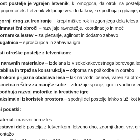
st postelje je vgrajen letvenik
, ki omogoča, da otrok na postelj
pripomoček. Letvenik vključuje več dodatkov, ki spodbujajo gibanje, m
gornji drog za treniranje
– krepi mišice rok in zgornjega dela telesa
imnastični obroči
– razvijajo ravnotežje, koordinacijo in moč
ornarska lestev
– za plezanje, agilnost in dodatno zabavo
ugalnica
– sproščujoča in zabavna igra
ti otroške postelje z letvenikom:
z naravnih materialov
– izdelana iz visokokakovostnega borovega le
tabilna in trpežna konstrukcija
– odporna na poškodbe in obrabo
trokom prijazna obdelava lesa
– lak na vodni osnovi, varen za otrok
ametna rešitev za manjše sobe
– združuje spanje, igro in vadbo v 
podbuja razvoj motorike in kreativne igre
aksimalni izkoristek prostora
– spodnji del postelje lahko služi kot i
i podatki:
aterial:
masivni borov les
estavni deli:
postelja z letvenikom, letveno dno, zgornji drog, vrv, g
ontažo