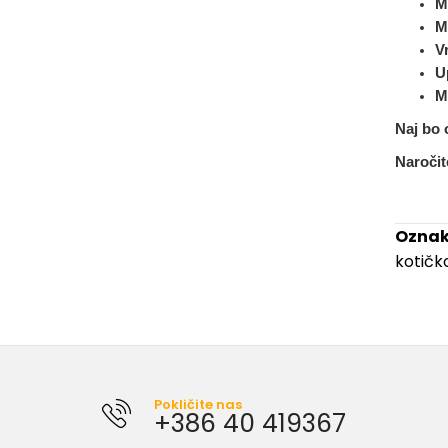
M
M
Vr
U
M
Naj bo 
Naročit
Oznak
kotič
Pokličite nas
+386 40 419367