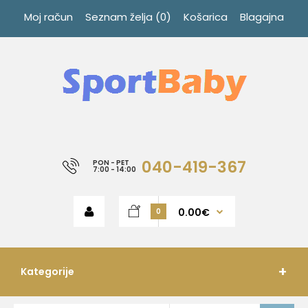
Moj račun
Seznam želja (0)
Košarica
Blagajna
040-419-367
PON - PET
7:00 - 14:00
0.00€
0
Kategorije