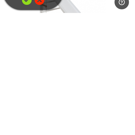
SPORT 5 BELA
364.90€
Prikazujem 1 do 8 od 8 (1 strani)
Oznake:
Večji
,
sestav
,
Večji sestav -