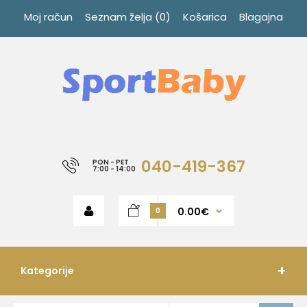
Moj račun
Seznam želja (0)
Košarica
Blagajna
040-419-367
PON - PET
7:00 - 14:00
0.00€
0
Kategorije