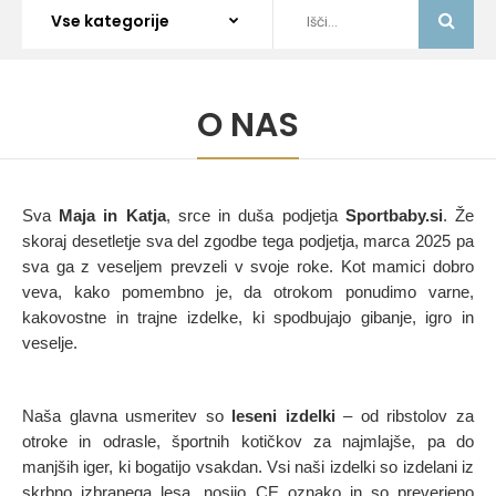
O NAS
Sva
Maja in Katja
, srce in duša podjetja
Sportbaby.si
. Že
skoraj desetletje sva del zgodbe tega podjetja, marca 2025 pa
sva ga z veseljem prevzeli v svoje roke. Kot mamici dobro
veva, kako pomembno je, da otrokom ponudimo varne,
kakovostne in trajne izdelke, ki spodbujajo gibanje, igro in
veselje.
Naša glavna usmeritev so
leseni izdelki
– od ribstolov za
otroke in odrasle, športnih kotičkov za najmlajše, pa do
manjših iger, ki bogatijo vsakdan. Vsi naši izdelki so izdelani iz
skrbno izbranega lesa, nosijo CE oznako in so preverjeno