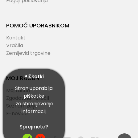
Pogoji poslovanja
POMOČ UPORABNIKOM
Kontakt
Vračila
Zemljevid trgovine
Piškotki
MOJ RAČUN
Stran uporablja
Moj račun
piškotke
Zgodovina naročil
za shranjevanje
Seznam želja
informacij.
E-novice
Sprejmete?