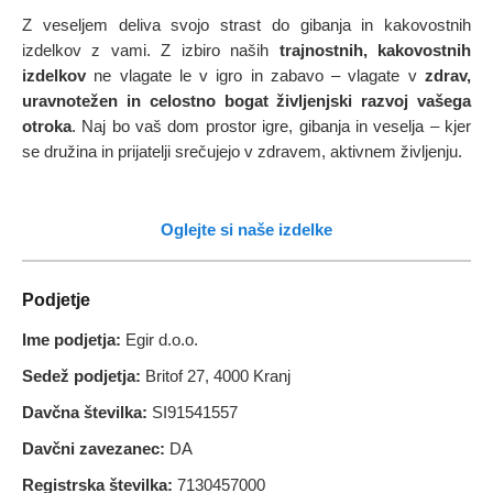
Z veseljem deliva svojo strast do gibanja in kakovostnih
izdelkov z vami. Z izbiro naših
trajnostnih, kakovostnih
izdelkov
ne vlagate le v igro in zabavo – vlagate v
zdrav,
uravnotežen in celostno bogat življenjski razvoj vašega
otroka
. Naj bo vaš dom prostor igre, gibanja in veselja – kjer
se družina in prijatelji srečujejo v zdravem, aktivnem življenju.
Oglejte si naše izdelke
Podjetje
Ime podjetja:
Egir d.o.o.
Sedež podjetja:
Britof 27, 4000 Kranj
Davčna številka:
SI91541557
Davčni zavezanec:
DA
Registrska številka:
7130457000