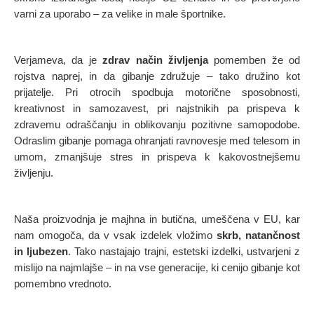
varni za uporabo – za velike in male športnike.
Verjameva, da je
zdrav način življenja
pomemben že od
rojstva naprej, in da gibanje združuje – tako družino kot
prijatelje. Pri otrocih spodbuja motorične sposobnosti,
kreativnost in samozavest, pri najstnikih pa prispeva k
zdravemu odraščanju in oblikovanju pozitivne samopodobe.
Odraslim gibanje pomaga ohranjati ravnovesje med telesom in
umom, zmanjšuje stres in prispeva k kakovostnejšemu
življenju.
Naša proizvodnja je majhna in butična, umeščena v EU, kar
nam omogoča, da v vsak izdelek vložimo
skrb, natančnost
in ljubezen
. Tako nastajajo trajni, estetski izdelki, ustvarjeni z
mislijo na najmlajše – in na vse generacije, ki cenijo gibanje kot
pomembno vrednoto.